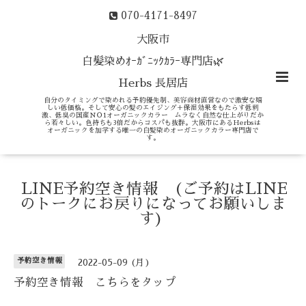
070-4171-8497
大阪市
白髪染めｵｰｶﾞﾆｯｸｶﾗｰ専門店🌿
Herbs 長居店
自分のタイミングで染めれる予約優先制、美容商材直営なので激安な嬉
しい低価格。そして安心の髪のエイジング＋保湿効果をもたらす低刺
激、低臭の国産ＮＯ1オーガニックカラー ムラなく自然な仕上がりだか
ら若々しい。色持ちも3倍だからコスパも抜群。大阪市にあるHerbsは
オーガニックを加学する唯一の白髪染めオーガニックカラー専門店で
す。
LINE予約空き情報 (ご予約はLINE
のトークにお戻りになってお願いしま
す)
予約空き情報
2022-05-09 (月)
予約空き情報 こちらをタップ