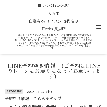
070-4171-8497
大阪市
白髪染めｵｰｶﾞﾆｯｸｶﾗｰ専門店🌿
Herbs 長居店
自分のタイミングで染めれる予約優先制、美容商材直営なので激安な嬉
しい低価格。そして安心の髪のエイジング＋保湿効果をもたらす低刺
激、低臭の国産ＮＯ1オーガニックカラー ムラなく自然な仕上がりだか
ら若々しい。色持ちも3倍だからコスパも抜群。大阪市にあるHerbsは
オーガニックを加学する唯一の白髪染めオーガニックカラー専門店で
す。
LINE予約空き情報 (ご予約はLINE
のトークにお戻りになってお願いしま
す)
予約空き情報
2022-04-29 (金)
予約空き情報 こちらをタップ