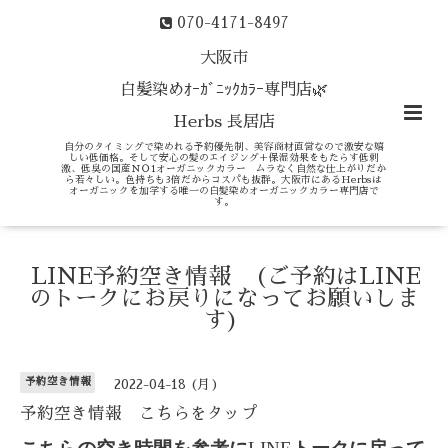
070-4171-8497
大阪市
白髪染めｵｰｶﾞﾆｯｸｶﾗｰ専門店🌿
Herbs 長居店
自分のタイミングで染めれる予約優先制、美容商材直営なので激安な嬉
しい低価格。そして安心の髪のエイジング＋保湿効果をもたらす低刺
激、低臭の国産ＮＯ1オーガニックカラー ムラなく自然な仕上がりだか
ら若々しい。色持ちも3倍だからコスパも抜群。大阪市にあるHerbsは
オーガニックを加学する唯一の白髪染めオーガニックカラー専門店で
す。
LINE予約空き情報 (ご予約はLINE
のトークにお戻りになってお願いしま
す)
予約空き情報
2022-04-18 (月)
予約空き情報 こちらをタップ