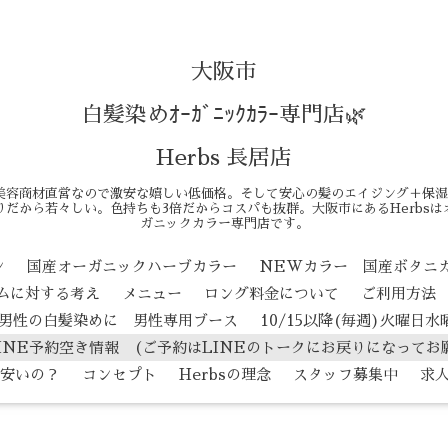
大阪市
白髪染めｵｰｶﾞﾆｯｸｶﾗｰ専門店🌿
Herbs 長居店
美容商材直営なので激安な嬉しい低価格。そして安心の髪のエイジング＋保湿
だから若々しい。色持ちも3倍だからコスパも抜群。大阪市にあるHerbs
ガニックカラー専門店です。
ン
国産オーガニックハーブカラー
NEWカラー 国産ボタニ
テムに対する考え
メニュー
ロング料金について
ご利用方法
男性の白髪染めに 男性専用ブース
10/15以降(毎週)火曜日
INE予約空き情報 (ご予約はLINEのトークにお戻りになってお
安いの？
コンセプト
Herbsの理念
スタッフ募集中
求