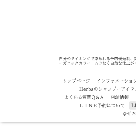
自分のタイミングで染めれる予約優先制、
ーガニックカラー ムラなく自然な仕上がり
トップページ
インフォメーショ
Herbsのシャンプーアイ
よくある質問Q＆A
店舗情報
ＬＩＮＥ予約について
L
なぜお