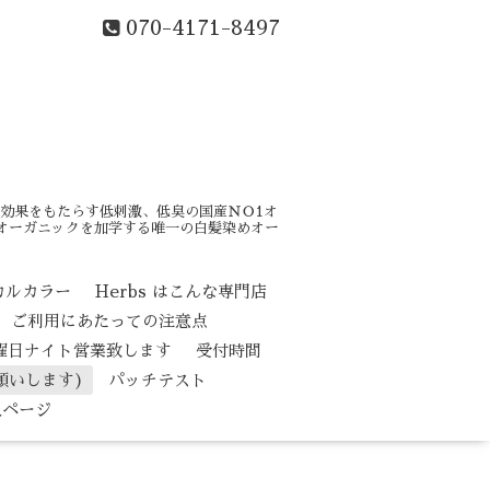
070-4171-8497
効果をもたらす低刺激、低臭の国産ＮＯ1オ
はオーガニックを加学する唯一の白髪染めオー
カルカラー
Herbs はこんな専門店
ご利用にあたっての注意点
水曜日ナイト営業致します
受付時間
願いします)
パッチテスト
人ページ