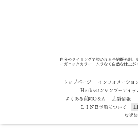
自分のタイミングで染めれる予約優先制、
ーガニックカラー ムラなく自然な仕上がり
トップページ
インフォメーショ
Herbsのシャンプーアイ
よくある質問Q＆A
店舗情報
ＬＩＮＥ予約について
L
なぜお