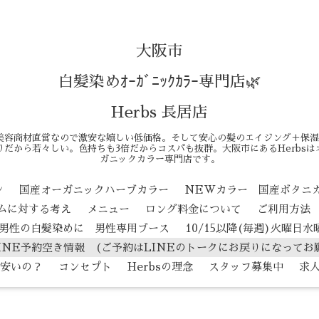
大阪市
白髪染めｵｰｶﾞﾆｯｸｶﾗｰ専門店🌿
Herbs 長居店
美容商材直営なので激安な嬉しい低価格。そして安心の髪のエイジング＋保湿
だから若々しい。色持ちも3倍だからコスパも抜群。大阪市にあるHerbs
ガニックカラー専門店です。
ン
国産オーガニックハーブカラー
NEWカラー 国産ボタニ
テムに対する考え
メニュー
ロング料金について
ご利用方法
男性の白髪染めに 男性専用ブース
10/15以降(毎週)火曜日
INE予約空き情報 (ご予約はLINEのトークにお戻りになってお
安いの？
コンセプト
Herbsの理念
スタッフ募集中
求