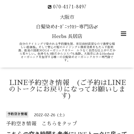
070-4171-8497
大阪市
白髪染めｵｰｶﾞﾆｯｸｶﾗｰ専門店🌿
Herbs 長居店
自分のタイミングで染めれる予約優先制、美容商材直営なので激安な嬉
しい低価格。そして安心の髪のエイジング＋保湿効果をもたらす低刺
激、低臭の国産ＮＯ1オーガニックカラー ムラなく自然な仕上がりだか
ら若々しい。色持ちも3倍だからコスパも抜群。大阪市にあるHerbsは
オーガニックを加学する唯一の白髪染めオーガニックカラー専門店で
す。
LINE予約空き情報 (ご予約はLINE
のトークにお戻りになってお願いしま
す)
予約空き情報
2022-02-26 (土)
予約空き情報 こちらをタップ