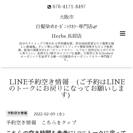
070-4171-8497
大阪市
白髪染めｵｰｶﾞﾆｯｸｶﾗｰ専門店🌿
Herbs 長居店
自分のタイミングで染めれる予約優先制、美容商材直営なので激安な嬉
しい低価格。そして安心の髪のエイジング＋保湿効果をもたらす低刺
激、低臭の国産ＮＯ1オーガニックカラー ムラなく自然な仕上がりだか
ら若々しい。色持ちも3倍だからコスパも抜群。大阪市にあるHerbsは
オーガニックを加学する唯一の白髪染めオーガニックカラー専門店で
す。
LINE予約空き情報 (ご予約はLINE
のトークにお戻りになってお願いしま
す)
予約空き情報
2022-02-09 (水)
予約空き情報 こちらをタップ