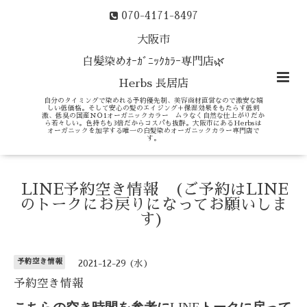
070-4171-8497
大阪市
白髪染めｵｰｶﾞﾆｯｸｶﾗｰ専門店🌿
Herbs 長居店
自分のタイミングで染めれる予約優先制、美容商材直営なので激安な嬉
しい低価格。そして安心の髪のエイジング＋保湿効果をもたらす低刺
激、低臭の国産ＮＯ1オーガニックカラー ムラなく自然な仕上がりだか
ら若々しい。色持ちも3倍だからコスパも抜群。大阪市にあるHerbsは
オーガニックを加学する唯一の白髪染めオーガニックカラー専門店で
す。
LINE予約空き情報 (ご予約はLINE
のトークにお戻りになってお願いしま
す)
予約空き情報
2021-12-29 (水)
予約空き情報