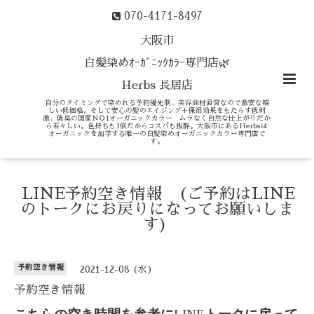
070-4171-8497
大阪市
白髪染めｵｰｶﾞﾆｯｸｶﾗｰ専門店🌿
Herbs 長居店
自分のタイミングで染めれる予約優先制、美容商材直営なので激安な嬉
しい低価格。そして安心の髪のエイジング＋保湿効果をもたらす低刺
激、低臭の国産ＮＯ1オーガニックカラー ムラなく自然な仕上がりだか
ら若々しい。色持ちも3倍だからコスパも抜群。大阪市にあるHerbsは
オーガニックを加学する唯一の白髪染めオーガニックカラー専門店で
す。
LINE予約空き情報 (ご予約はLINE
のトークにお戻りになってお願いしま
す)
予約空き情報
2021-12-08 (水)
予約空き情報