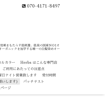
070-4171-8497
効果をもたらす低刺激、低臭の国産ＮＯ1オ
はオーガニックを加学する唯一の白髪染めオー
カルカラー
Herbs はこんな専門店
ご利用にあたっての注意点
水曜日ナイト営業致します
受付時間
願いします)
パッチテスト
人ページ