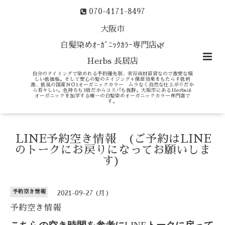
070-4171-8497
大阪市
白髪染めｵｰｶﾞﾆｯｸｶﾗｰ専門店🌿
Herbs 長居店
自分のタイミングで染めれる予約優先制、美容商材直営なので激安な嬉
しい低価格。そして安心の髪のエイジング＋保湿効果をもたらす低刺
激、低臭の国産ＮＯ1オーガニックカラー ムラなく自然な仕上がりだか
ら若々しい。色持ちも3倍だからコスパも抜群。大阪市にあるHerbsは
オーガニックを加学する唯一の白髪染めオーガニックカラー専門店で
す。
LINE予約空き情報 (ご予約はLINE
のトークにお戻りになってお願いしま
す)
予約空き情報
2021-09-27 (月)
予約空き情報