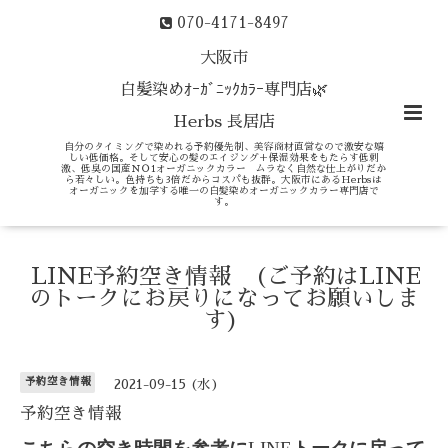
070-4171-8497
大阪市
白髪染めｵｰｶﾞﾆｯｸｶﾗｰ専門店🌿
Herbs 長居店
自分のタイミングで染めれる予約優先制、美容商材直営なので激安な嬉
しい低価格。そして安心の髪のエイジング＋保湿効果をもたらす低刺
激、低臭の国産ＮＯ1オーガニックカラー ムラなく自然な仕上がりだか
ら若々しい。色持ちも3倍だからコスパも抜群。大阪市にあるHerbsは
オーガニックを加学する唯一の白髪染めオーガニックカラー専門店で
す。
LINE予約空き情報 (ご予約はLINE
のトークにお戻りになってお願いしま
す)
予約空き情報
2021-09-15 (水)
予約空き情報