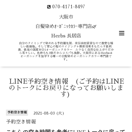
070-4171-8497
大阪市
白髪染めｵｰｶﾞﾆｯｸｶﾗｰ専門店🌿
Herbs 長居店
自分のタイミングで染めれる予約優先制、美容商材直営なので激安な嬉
しい低価格。そして安心の髪のエイジング＋保湿効果をもたらす低刺
激、低臭の国産ＮＯ1オーガニックカラー ムラなく自然な仕上がりだか
ら若々しい。色持ちも3倍だからコスパも抜群。大阪市にあるHerbsは
オーガニックを加学する唯一の白髪染めオーガニックカラー専門店で
す。
LINE予約空き情報 (ご予約はLINE
のトークにお戻りになってお願いしま
す)
予約空き情報
2021-08-03 (火)
予約空き情報